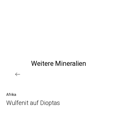
Weitere Mineralien
Post
navigation
Previous
Afrika
Post
Wulfenit auf Dioptas