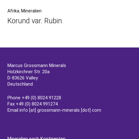
Next
Afrika
Mineralien
Post
Korund var. Rubin
Marcus Grossmann Minerals
Holzkirchner Str. 20a
D-83626 Valley
Deutschland
Phone +49 (0) 8024 91228
Fax +49 (0) 8024 991274
Email
info [at] grossmann-minerals [dot] com
Mineralien nach Kontinenten