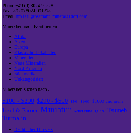
Phone +49 (0) 8024 91228
Fax +49 (0) 8024 991274
Email
info [at] grossmann-minerals [dot] com
Mineralien nach Kontinenten
Afrika
Asien
Europa
Klassische Lokalitäten
Mineralien
Neue Mineralien
Nord-Amerika
Südamerika
Unkategorisiert
Mineralien suchen nach ...
$100 - $200
$200 - $500
$1000 und mehr
$500 - $1000
Miniatur
Tsumeb
Insel & Färoer
Neuer Fund
Quarz
Turmalin
Rechtlicher Hinweis