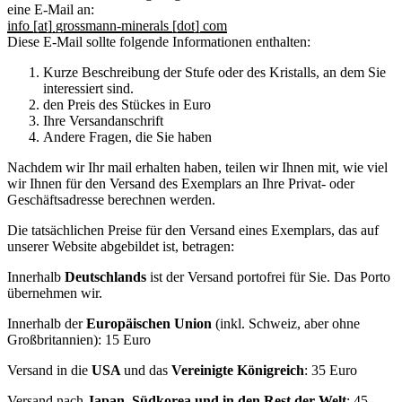
eine E-Mail an:
info [at] grossmann-minerals [dot] com
Diese E-Mail sollte folgende Informationen enthalten:
Kurze Beschreibung der Stufe oder des Kristalls, an dem Sie
interessiert sind.
den Preis des Stückes in Euro
Ihre Versandanschrift
Andere Fragen, die Sie haben
Nachdem wir Ihr mail erhalten haben, teilen wir Ihnen mit, wie viel
wir Ihnen für den Versand des Exemplars an Ihre Privat- oder
Geschäftsadresse berechnen werden.
Die tatsächlichen Preise für den Versand eines Exemplars, das auf
unserer Website abgebildet ist, betragen:
Innerhalb
Deutschlands
ist der Versand portofrei für Sie. Das Porto
übernehmen wir.
Innerhalb der
Europäischen Union
(inkl. Schweiz, aber ohne
Großbritannien): 15 Euro
Versand in die
USA
und das
Vereinigte Königreich
: 35 Euro
Versand nach
Japan, Südkorea und in den Rest der Welt
: 45